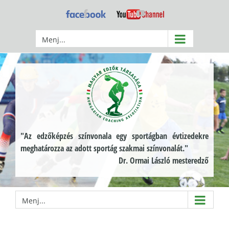
Kihagyás
Facebook
YouTube
Menj...
"Az edzőképzés színvonala egy sportágban évtizedekre
meghatározza az adott sportág szakmai színvonalát."
Dr. Ormai László mesteredző
Menj...