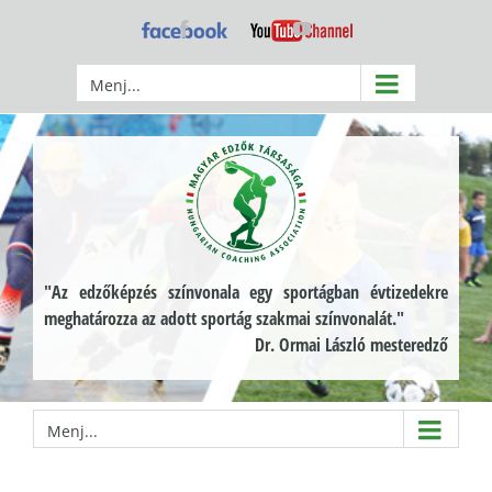
Kihagyás
Facebook
YouTube
Menj...
"Az edzőképzés színvonala egy sportágban évtizedekre
meghatározza az adott sportág szakmai színvonalát."
Dr. Ormai László mesteredző
Menj...