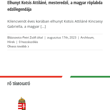
Elhunyt Kotsis Attiláné, mesteredző, a magyar röplabda
edzőlegendája
Kilencvenöt éves korában elhunyt Kotsis Attiláné Kincsesy
Gabriella, a magyar [...]
Blázsovics-Petri Zsófi
által
|
augusztus 17th, 2023
|
Archívum
,
Hírek
|
0 hozzászólás
Olvass tovább
FŐ TÁMOGATÓ