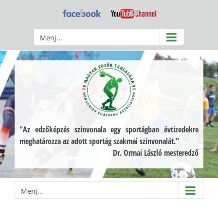
Kihagyás
Facebook
YouTube
Menj...
"Az edzőképzés színvonala egy sportágban évtizedekre
meghatározza az adott sportág szakmai színvonalát."
Dr. Ormai László mesteredző
Menj...