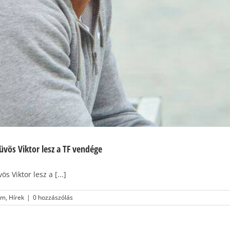
üvös Viktor lesz a TF vendége
 Viktor lesz a [...]
um
,
Hírek
|
0 hozzászólás