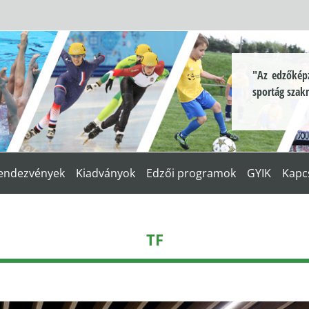
"Az edzőképz
sportág szak
endezvények
Kiadványok
Edzői programok
GYIK
Kapc
TF