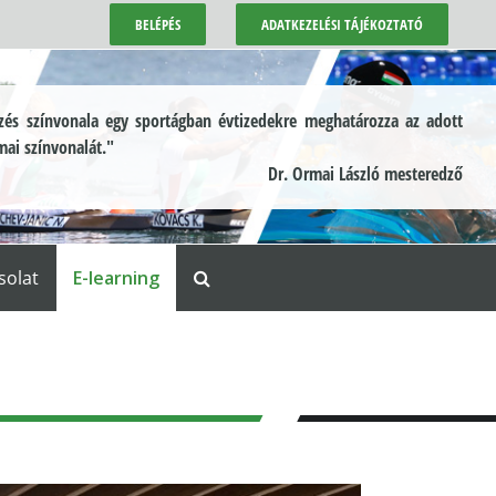
BELÉPÉS
ADATKEZELÉSI TÁJÉKOZTATÓ
és színvonala egy sportágban évtizedekre meghatározza az adott
mai színvonalát."
Dr. Ormai László mesteredző
solat
E-learning