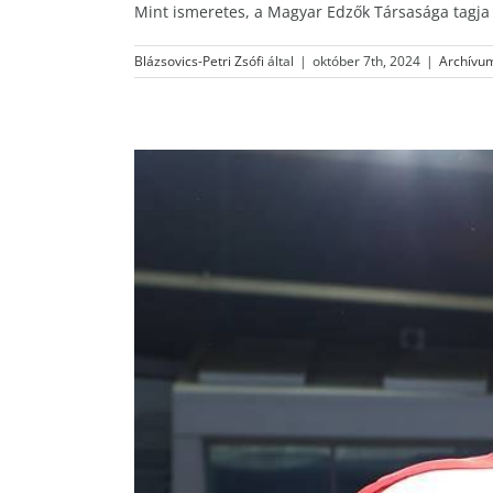
Mint ismeretes, a Magyar Edzők Társasága tagja e
Blázsovics-Petri Zsófi
által
|
október 7th, 2024
|
Archívu