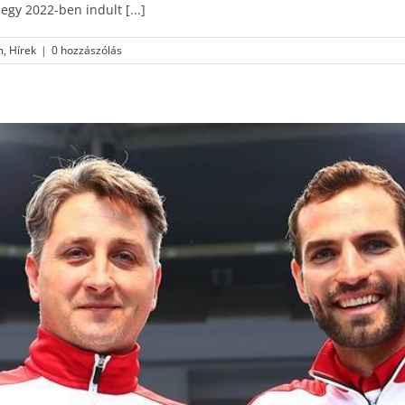
gy 2022-ben indult [...]
m
,
Hírek
|
0 hozzászólás