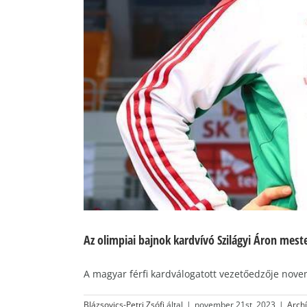
Az olimpiai bajnok kardvívó Szilágyi Áron meste
A magyar férfi kardválogatott vezetőedzője novem
Blázsovics-Petri Zsófi
által
|
november 21st, 2023
|
Arch