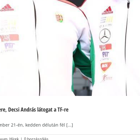
re, Decsi András látogat a TF-re
ber 21-én, kedden délután fél [...]
ívum
,
Hírek
|
0 hozzászólás