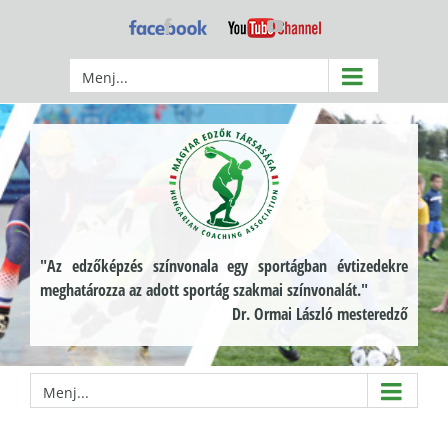
Kihagyás
Facebook
YouTube
Menj...
"Az edzőképzés színvonala egy sportágban évtizedekre
meghatározza az adott sportág szakmai színvonalát."
Dr. Ormai László mesteredző
Menj...