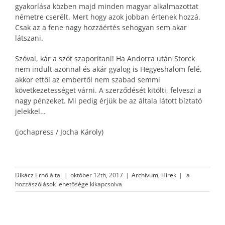
gyakorlása közben majd minden magyar alkalmazottat
németre cserélt. Mert hogy azok jobban értenek hozzá.
Csak az a fene nagy hozzáértés sehogyan sem akar
látszani.
Szóval, kár a szót szaporítani! Ha Andorra után Storck
nem indult azonnal és akár gyalog is Hegyeshalom felé,
akkor ettől az embertől nem szabad semmi
következetességet várni. A szerződését kitölti, felveszi a
nagy pénzeket. Mi pedig érjük be az általa látott bíztató
jelekkel…
(jochapress / Jocha Károly)
A
Dikácz Ernő
által
|
október 12th, 2017
|
Archívum
,
Hírek
|
a
vélemény
hozzászólások lehetősége kikapcsolva
szabadsága
–
Bohóckodás
milliárdokért!