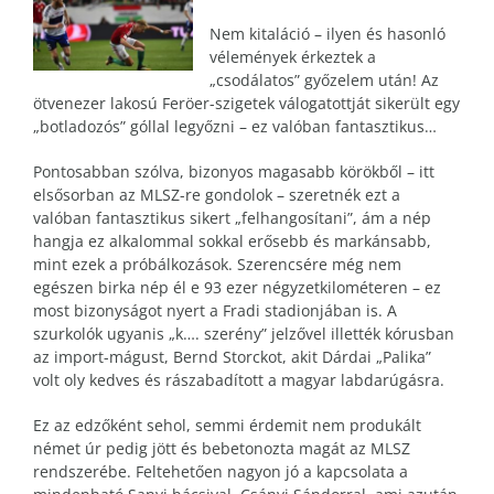
Nem kitaláció – ilyen és hasonló
vélemények érkeztek a
„csodálatos” győzelem után! Az
ötvenezer lakosú Feröer-szigetek válogatottját sikerült egy
„botladozós” góllal legyőzni – ez valóban fantasztikus…
Pontosabban szólva, bizonyos magasabb körökből – itt
elsősorban az MLSZ-re gondolok – szeretnék ezt a
valóban fantasztikus sikert „felhangosítani”, ám a nép
hangja ez alkalommal sokkal erősebb és markánsabb,
mint ezek a próbálkozások. Szerencsére még nem
egészen birka nép él e 93 ezer négyzetkilométeren – ez
most bizonyságot nyert a Fradi stadionjában is. A
szurkolók ugyanis „k…. szerény” jelzővel illették kórusban
az import-mágust, Bernd Storckot, akit Dárdai „Palika”
volt oly kedves és rászabadított a magyar labdarúgásra.
Ez az edzőként sehol, semmi érdemit nem produkált
német úr pedig jött és bebetonozta magát az MLSZ
rendszerébe. Feltehetően nagyon jó a kapcsolata a