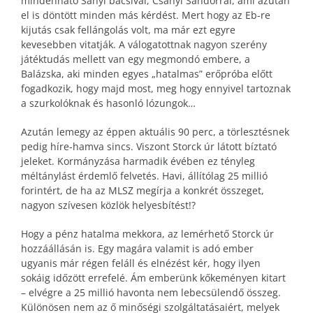
mindenható Sanyi bácsival, Csányi Sándorral, ami azután
el is döntött minden más kérdést. Mert hogy az Eb-re
kijutás csak fellángolás volt, ma már ezt egyre
kevesebben vitatják. A válogatottnak nagyon szerény
játéktudás mellett van egy megmondó embere, a
Balázska, aki minden egyes „hatalmas” erőpróba előtt
fogadkozik, hogy majd most, meg hogy ennyivel tartoznak
a szurkolóknak és hasonló lózungok…
Azután lemegy az éppen aktuális 90 perc, a törlesztésnek
pedig híre-hamva sincs. Viszont Storck úr látott bíztató
jeleket. Kormányzása harmadik évében ez tényleg
méltánylást érdemlő felvetés. Havi, állítólag 25 millió
forintért, de ha az MLSZ megírja a konkrét összeget,
nagyon szívesen közlök helyesbítést!?
Hogy a pénz hatalma mekkora, az lemérhető Storck úr
hozzáállásán is. Egy magára valamit is adó ember
ugyanis már régen feláll és elnézést kér, hogy ilyen
sokáig időzött errefelé. Ám emberünk kőkeményen kitart
– elvégre a 25 millió havonta nem lebecsülendő összeg.
Különösen nem az ő minőségi szolgáltatásaiért, melyek