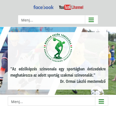
Kihagyás
Facebook
YouTube
Menj...
"Az edzőképzés színvonala egy sportágban évtizedekre
meghatározza az adott sportág szakmai színvonalát."
Dr. Ormai László mesteredző
Menj...