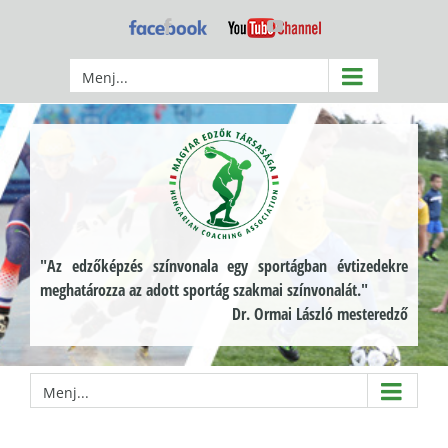
Kihagyás
Facebook
YouTube
Menj...
"Az edzőképzés színvonala egy sportágban évtizedekre
meghatározza az adott sportág szakmai színvonalát."
Dr. Ormai László mesteredző
Menj...