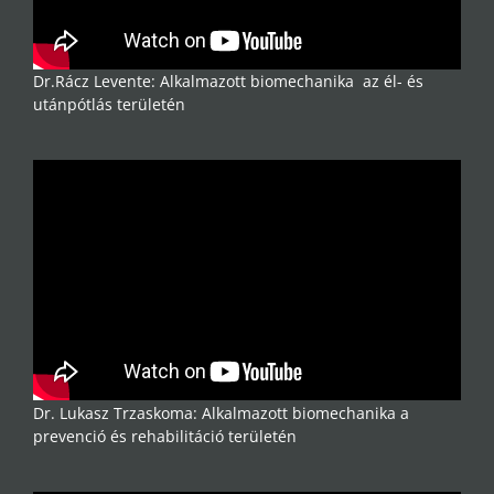
Dr.Rácz Levente: Alkalmazott biomechanika az él- és
utánpótlás területén
Dr. Lukasz Trzaskoma: Alkalmazott biomechanika a
prevenció és rehabilitáció területén