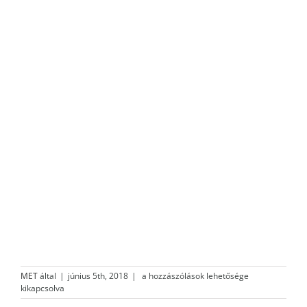
A
MET
által
|
június 5th, 2018
|
a hozzászólások lehetősége
média
kikapcsolva
és