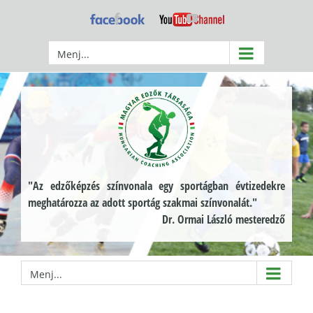
Kihagyás
Facebook
YouTube
Menj...
"Az edzőképzés színvonala egy sportágban évtizedekre
meghatározza az adott sportág szakmai színvonalát."
Dr. Ormai László mesteredző
Menj...