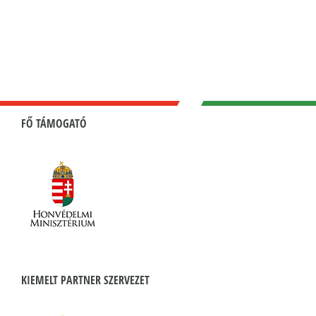
a
versenysport
konferencia
2018.június.5.
bejegyzéshez
FŐ TÁMOGATÓ
KIEMELT PARTNER SZERVEZET