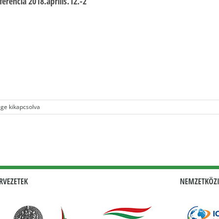
rencia 2018.április.12.-2
ge kikapcsolva
RVEZETEK
NEMZETKÖZI