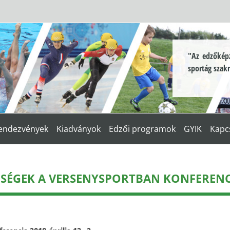
"Az edzőképz
sportág szak
endezvények
Kiadványok
Edzői programok
GYIK
Kapc
SÉGEK A VERSENYSPORTBAN KONFERENCIA 