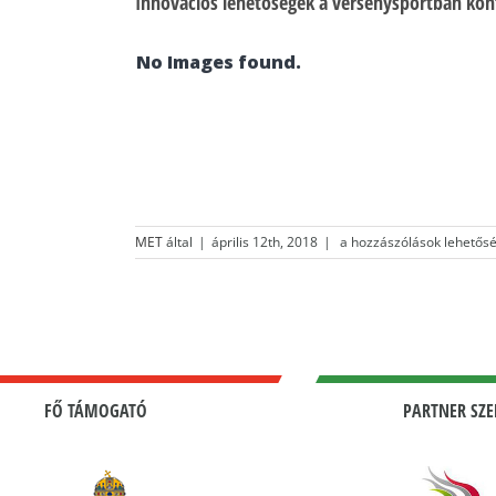
Innovációs lehetőségek a versenysportban konfe
No Images found.
Innovációs
MET
által
|
április 12th, 2018
|
a hozzászólások lehetősé
lehetőségek
a
versenysportban
konferencia
2018.április.12.-2
bejegyzéshez
FŐ TÁMOGATÓ
PARTNER SZE