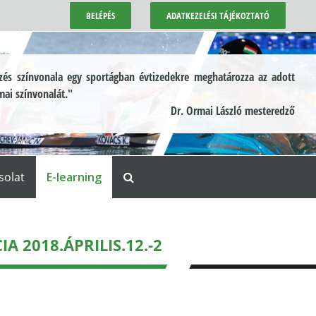
BELÉPÉS
ADATKEZELÉSI TÁJÉKOZTATÓ
és színvonala egy sportágban évtizedekre meghatározza az adott
mai színvonalát."
Dr. Ormai László mesteredző
solat
E-learning
2018.ÁPRILIS.12.-2