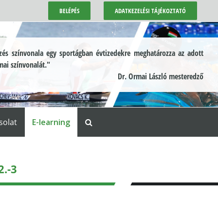
BELÉPÉS
ADATKEZELÉSI TÁJÉKOZTATÓ
és színvonala egy sportágban évtizedekre meghatározza az adott
mai színvonalát."
Dr. Ormai László mesteredző
solat
E-learning
.-3