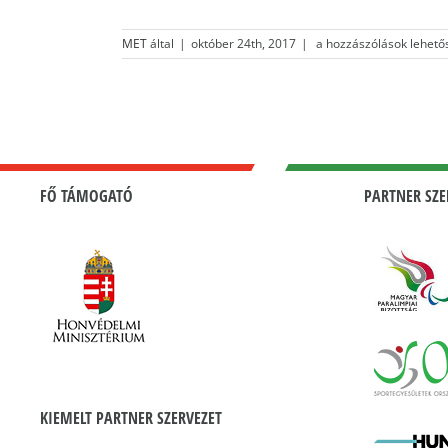
Téli
MET
által
|
október 24th, 2017
|
a hozzászólások lehető
Sportok
Konferencia
2016.június.12.-3
bejegyzéshez
FŐ TÁMOGATÓ
PARTNER SZE
KIEMELT PARTNER SZERVEZET