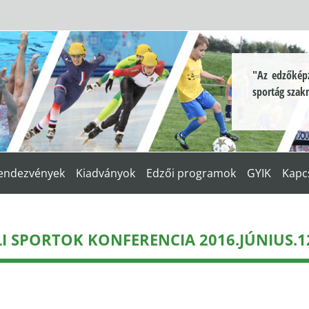
"Az edzőképz
sportág szak
endezvények
Kiadványok
Edzői programok
GYIK
Kapc
LI SPORTOK KONFERENCIA 2016.JÚNIUS.12