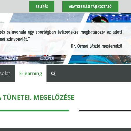
BELÉPÉS
ADATKEZELÉSI TÁJÉKOZTATÓ
és színvonala egy sportágban évtizedekre meghatározza az adott
mai színvonalát."
Dr. Ormai László mesteredző
solat
E-learning
A TÜNETEI, MEGELŐZÉSE