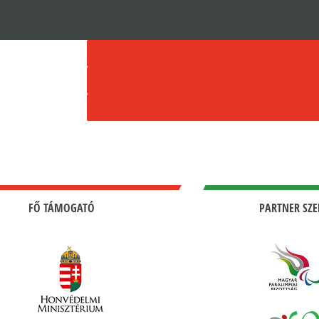
https://www.youtube.com/live/_59EqQuXz0w?si=cYzI74qxwKZ
FŐ TÁMOGATÓ
PARTNER SZE