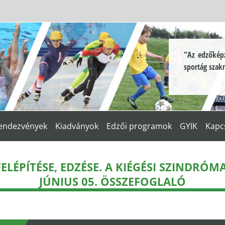
"Az edzőképz
sportág szak
endezvények
Kiadványok
Edzői programok
GYIK
Kapc
ELÉPÍTÉSE, EDZÉSE. A KIÉGÉSI SZINDRÓM
JÚNIUS 05. ÖSSZEFOGLALÓ