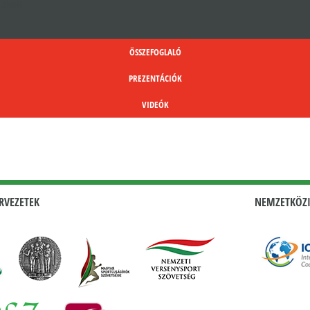
q3k6R
ÖSSZEFOGLALÓ
PREZENTÁCIÓK
VIDEÓK
RVEZETEK
NEMZETKÖZI