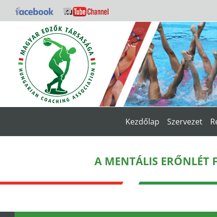
Kihagyás
Facebook
YouTube
Kezdőlap
Szervezet
R
A MENTÁLIS ERŐNLÉT F