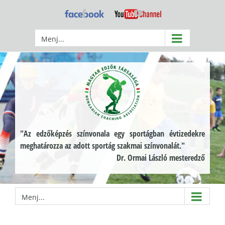
Kihagyás
Facebook
YouTube
Menj...
"Az edzőképzés színvonala egy sportágban évtizedekre
meghatározza az adott sportág szakmai színvonalát."
Dr. Ormai László mesteredző
Menj...