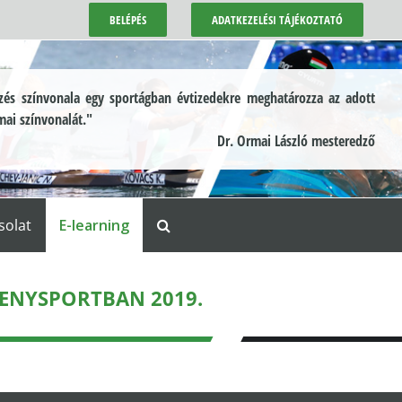
BELÉPÉS
ADATKEZELÉSI TÁJÉKOZTATÓ
és színvonala egy sportágban évtizedekre meghatározza az adott
mai színvonalát."
Dr. Ormai László mesteredző
solat
E-learning
SENYSPORTBAN 2019.