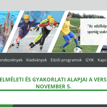
"Az edzőképz
sportág szak
endezvények
Kiadványok
Edzői programok
GYIK
Kapc
LMÉLETI ÉS GYAKORLATI ALAPJAI A VER
NOVEMBER 5.