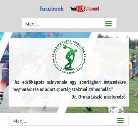
Kihagyás
Facebook
YouTube
Menj...
"Az edzőképzés színvonala egy sportágban évtizedekre
meghatározza az adott sportág szakmai színvonalát."
Dr. Ormai László mesteredző
Menj...