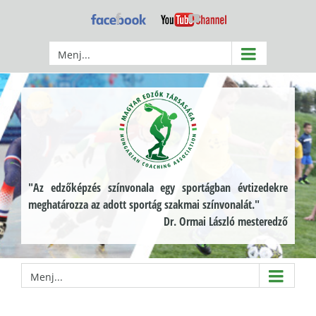
Kihagyás
Facebook
YouTube
Menj...
"Az edzőképzés színvonala egy sportágban évtizedekre
meghatározza az adott sportág szakmai színvonalát."
Dr. Ormai László mesteredző
Menj...