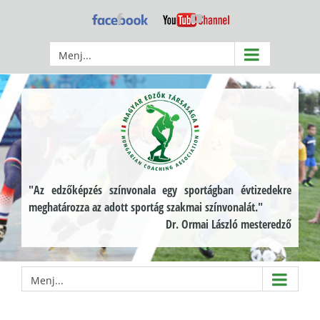
Kihagyás
Facebook
YouTube
Menj...
"Az edzőképzés színvonala egy sportágban évtizedekre
meghatározza az adott sportág szakmai színvonalát."
Dr. Ormai László mesteredző
Menj...