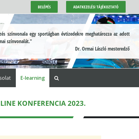
BELÉPÉS
ADATKEZELÉSI TÁJÉKOZTATÓ
és színvonala egy sportágban évtizedekre meghatározza az adott
mai színvonalát."
Dr. Ormai László mesteredző
solat
E-learning
INE KONFERENCIA 2023.