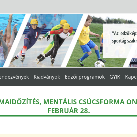
"Az edzőképz
sportág szak
endezvények
Kiadványok
Edzői programok
GYIK
Kapc
MAIDŐZÍTÉS, MENTÁLIS CSÚCSFORMA ONL
FEBRUÁR 28.