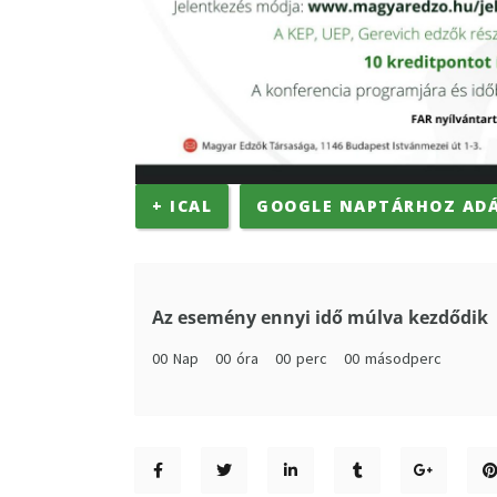
+ ICAL
GOOGLE NAPTÁRHOZ AD
Az esemény ennyi idő múlva kezdődik
00
Nap
00
óra
00
perc
00
másodperc