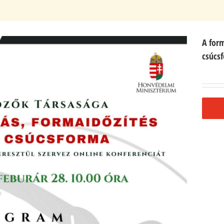
A form
csúcsf