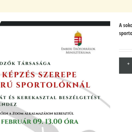
A soko
sporto