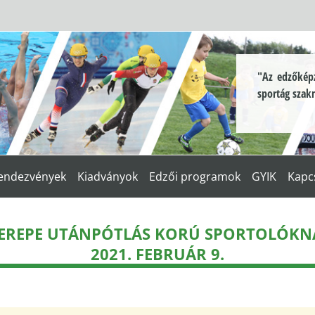
"Az edzőképz
sportág szak
endezvények
Kiadványok
Edzői programok
GYIK
Kapc
ZEREPE UTÁNPÓTLÁS KORÚ SPORTOLÓKN
2021. FEBRUÁR 9.