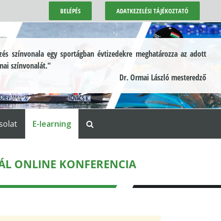
BELÉPÉS
ADATKEZELÉSI TÁJÉKOZTATÓ
és színvonala egy sportágban évtizedekre meghatározza az adott
mai színvonalát."
Dr. Ormai László mesteredző
solat
E-learning
ÁL ONLINE KONFERENCIA