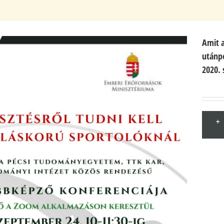
Amit a
utánpó
2020.