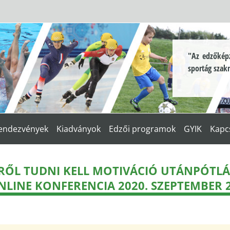
"Az edzőképz
sportág szak
endezvények
Kiadványok
Edzői programok
GYIK
Kapc
ÉSRŐL TUDNI KELL MOTIVÁCIÓ UTÁNPÓT
NLINE KONFERENCIA 2020. SZEPTEMBER 2