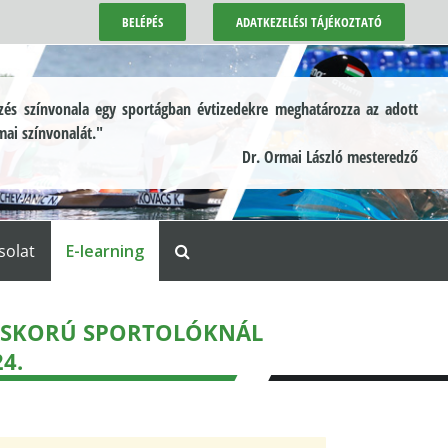
BELÉPÉS
ADATKEZELÉSI TÁJÉKOZTATÓ
és színvonala egy sportágban évtizedekre meghatározza az adott
mai színvonalát."
Dr. Ormai László mesteredző
solat
E-learning
LÁSKORÚ SPORTOLÓKNÁL
4.