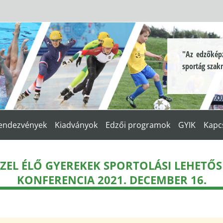
"Az edzőképz
sportág szak
endezvények
Kiadványok
Edzői programok
GYIK
Kapc
SSZEL ÉLŐ GYEREKEK SPORTOLÁSI LEHETŐS
KONFERENCIA 2021. DECEMBER 16.