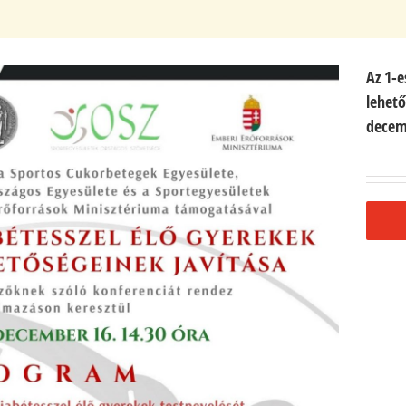
Az 1-e
lehető
decem