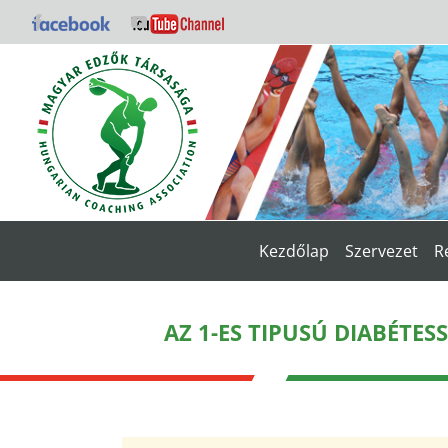
Kihagyás
Facebook
YouTube
Kezdőlap
Szervezet
R
AZ 1-ES TIPUSÚ DIABÉTE