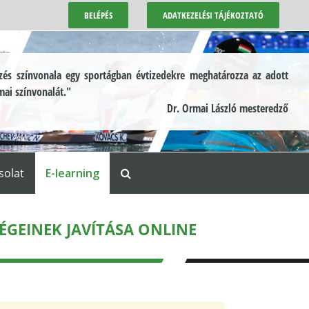
BELÉPÉS
ADATKEZELÉSI TÁJÉKOZTATÓ
és színvonala egy sportágban évtizedekre meghatározza az adott
mai színvonalát."
Dr. Ormai László mesteredző
solat
E-learning
ÉGEINEK JAVÍTÁSA ONLINE