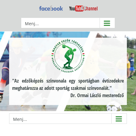
Kihagyás
Facebook
YouTube
Menj...
"Az edzőképzés színvonala egy sportágban évtizedekre
meghatározza az adott sportág szakmai színvonalát."
Dr. Ormai László mesteredző
Menj...