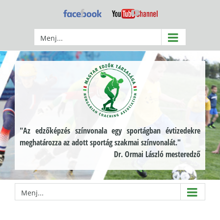
Kihagyás
Facebook
YouTube
Menj...
"Az edzőképzés színvonala egy sportágban évtizedekre
meghatározza az adott sportág szakmai színvonalát."
Dr. Ormai László mesteredző
Menj...