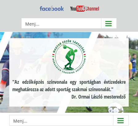
Kihagyás
Facebook
YouTube
Menj...
"Az edzőképzés színvonala egy sportágban évtizedekre
meghatározza az adott sportág szakmai színvonalát."
Dr. Ormai László mesteredző
Menj...