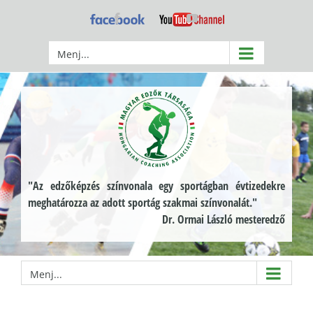
Kihagyás
Facebook
YouTube
Menj...
"Az edzőképzés színvonala egy sportágban évtizedekre
meghatározza az adott sportág szakmai színvonalát."
Dr. Ormai László mesteredző
Menj...