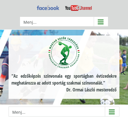
Kihagyás
Facebook
YouTube
Menj...
"Az edzőképzés színvonala egy sportágban évtizedekre
meghatározza az adott sportág szakmai színvonalát."
Dr. Ormai László mesteredző
Menj...