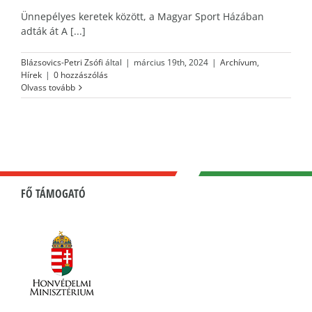
Ünnepélyes keretek között, a Magyar Sport Házában
adták át A [...]
Blázsovics-Petri Zsófi
által
|
március 19th, 2024
|
Archívum
,
Hírek
|
0 hozzászólás
Olvass tovább
FŐ TÁMOGATÓ