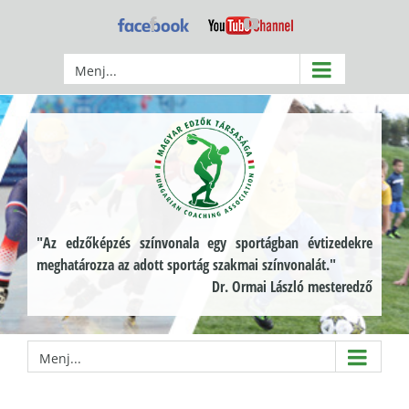
Kihagyás
Facebook
YouTube
Menj...
"Az edzőképzés színvonala egy sportágban évtizedekre
meghatározza az adott sportág szakmai színvonalát."
Dr. Ormai László mesteredző
Menj...