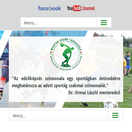
Kihagyás
Facebook
YouTube
Menj...
"Az edzőképzés színvonala egy sportágban évtizedekre
meghatározza az adott sportág szakmai színvonalát."
Dr. Ormai László mesteredző
Menj...