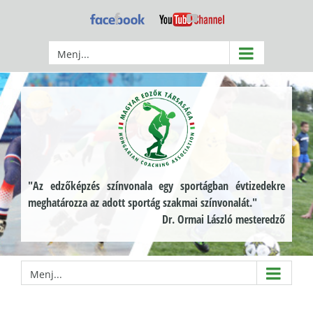
Kihagyás
Facebook
YouTube
Menj...
"Az edzőképzés színvonala egy sportágban évtizedekre
meghatározza az adott sportág szakmai színvonalát."
Dr. Ormai László mesteredző
Menj...