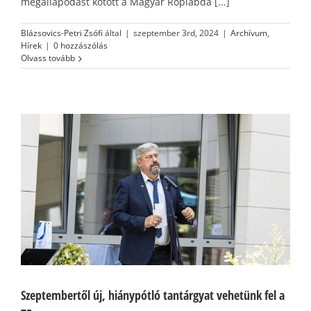
megállapodást kötött a Magyar Röplabda [...]
Blázsovics-Petri Zsófi
által
|
szeptember 3rd, 2024
|
Archívum
,
Hírek
|
0 hozzászólás
Olvass tovább
Szeptembertől új, hiánypótló tantárgyat vehetünk fel a