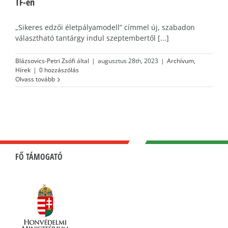
TF-en
„Sikeres edzői életpályamodell” címmel új, szabadon
választható tantárgy indul szeptembertől [...]
Blázsovics-Petri Zsófi
által
|
augusztus 28th, 2023
|
Archívum
,
Hírek
|
0 hozzászólás
Olvass tovább
FŐ TÁMOGATÓ