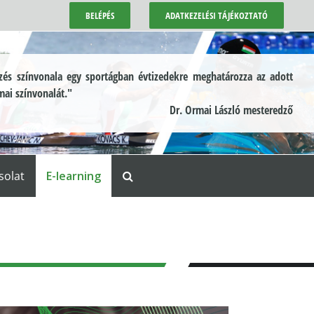
BELÉPÉS
ADATKEZELÉSI TÁJÉKOZTATÓ
és színvonala egy sportágban évtizedekre meghatározza az adott
mai színvonalát."
Dr. Ormai László mesteredző
solat
E-learning