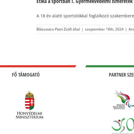
Etika a sportban I. Gyermekvédelmi ismeretek
A 18 év alatti sportolókkal foglalkozó szakembere
Blázsovics-Petri Zsófi
által
|
szeptember 18th, 2024
|
Ar
FŐ TÁMOGATÓ
PARTNER SZE