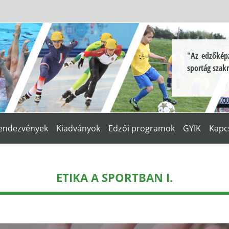
"Az edzőképz
sportág szak
endezvények
Kiadványok
Edzői programok
GYIK
Kapc
ETIKA A SPORTBAN I.