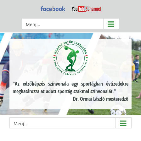
Kihagyás
Facebook
YouTube
Menj...
"Az edzőképzés színvonala egy sportágban évtizedekre
meghatározza az adott sportág szakmai színvonalát."
Dr. Ormai László mesteredző
Menj...