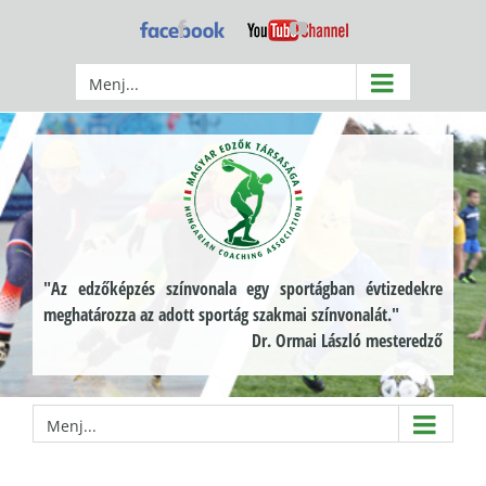
Kihagyás
Facebook
YouTube
Menj...
"Az edzőképzés színvonala egy sportágban évtizedekre
meghatározza az adott sportág szakmai színvonalát."
Dr. Ormai László mesteredző
Menj...