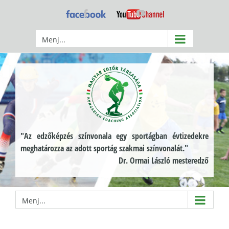
Kihagyás
Facebook
YouTube
Menj...
"Az edzőképzés színvonala egy sportágban évtizedekre
meghatározza az adott sportág szakmai színvonalát."
Dr. Ormai László mesteredző
Menj...