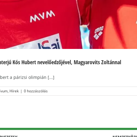
nterjú Kós Hubert nevelőedzőjével, Magyarovits Zoltánnal
rt a párizsi olimpián [...]
ívum
,
Hírek
|
0 hozzászólás