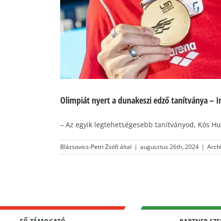
Olimpiát nyert a dunakeszi edző tanítványa – I
– Az egyik legtehetségesebb tanítványod, Kós Hube
Blázsovics-Petri Zsófi
által
|
augusztus 26th, 2024
|
Arch