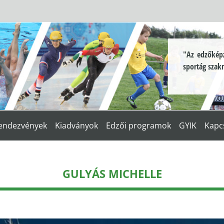
"Az edzőképz
sportág szak
endezvények
Kiadványok
Edzői programok
GYIK
Kapc
GULYÁS MICHELLE