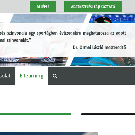
BELÉPÉS
ADATKEZELÉSI TÁJÉKOZTATÓ
és színvonala egy sportágban évtizedekre meghatározza az adott
mai színvonalát."
Dr. Ormai László mesteredző
solat
E-learning