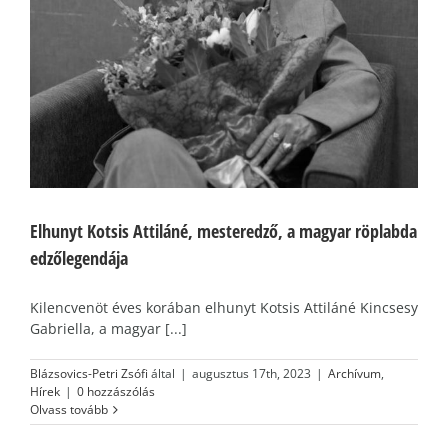
a
Elhunyt Kotsis Attiláné, mesteredző, a magyar röplabda
edzőlegendája
Kilencvenöt éves korában elhunyt Kotsis Attiláné Kincsesy
Gabriella, a magyar [...]
Blázsovics-Petri Zsófi
által
|
augusztus 17th, 2023
|
Archívum
,
Hírek
|
0 hozzászólás
Olvass tovább