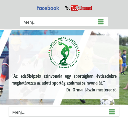
Kihagyás
Facebook
YouTube
Menj...
"Az edzőképzés színvonala egy sportágban évtizedekre
meghatározza az adott sportág szakmai színvonalát."
Dr. Ormai László mesteredző
Menj...