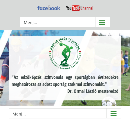
Kihagyás
Facebook
YouTube
Menj...
"Az edzőképzés színvonala egy sportágban évtizedekre
meghatározza az adott sportág szakmai színvonalát."
Dr. Ormai László mesteredző
Menj...