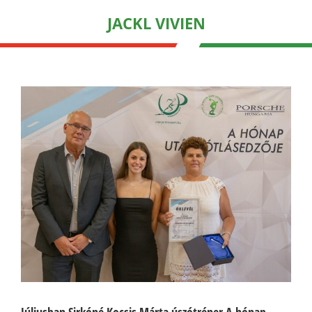
JACKL VIVIEN
Júliusban Sirkóné Kocsis Márta úszótréner A hónap