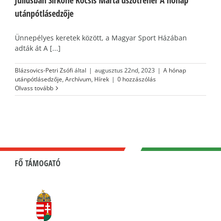
utánpótlásedzője
Ünnepélyes keretek között, a Magyar Sport Házában
adták át A [...]
Blázsovics-Petri Zsófi
által
|
augusztus 22nd, 2023
|
A hónap
utánpótlásedzője
,
Archívum
,
Hírek
|
0 hozzászólás
Olvass tovább
FŐ TÁMOGATÓ