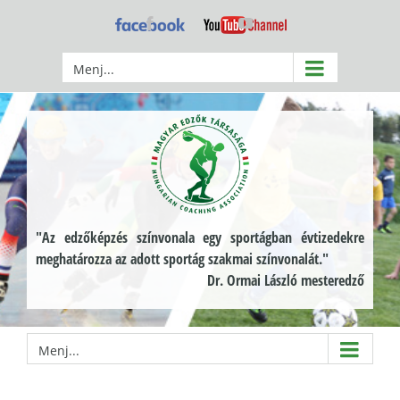
Kihagyás
Facebook
YouTube
Menj...
"Az edzőképzés színvonala egy sportágban évtizedekre
meghatározza az adott sportág szakmai színvonalát."
Dr. Ormai László mesteredző
Menj...