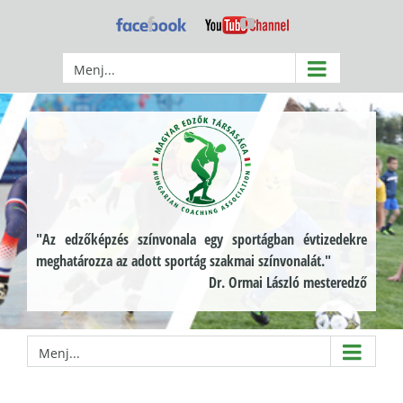
Kihagyás
Facebook
YouTube
Menj...
"Az edzőképzés színvonala egy sportágban évtizedekre
meghatározza az adott sportág szakmai színvonalát."
Dr. Ormai László mesteredző
Menj...