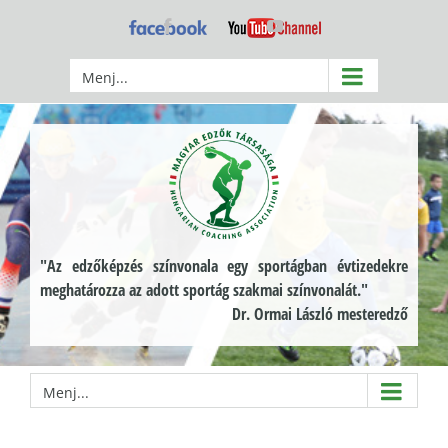
Kihagyás
Facebook
YouTube
Menj...
"Az edzőképzés színvonala egy sportágban évtizedekre
meghatározza az adott sportág szakmai színvonalát."
Dr. Ormai László mesteredző
Menj...