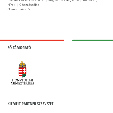
Blázsovics-Petri Zsófi
által
|
augusztus 23rd, 2024
|
Archívum
,
Hírek
|
0 hozzászólás
Olvass tovább
FŐ TÁMOGATÓ
KIEMELT PARTNER SZERVEZET