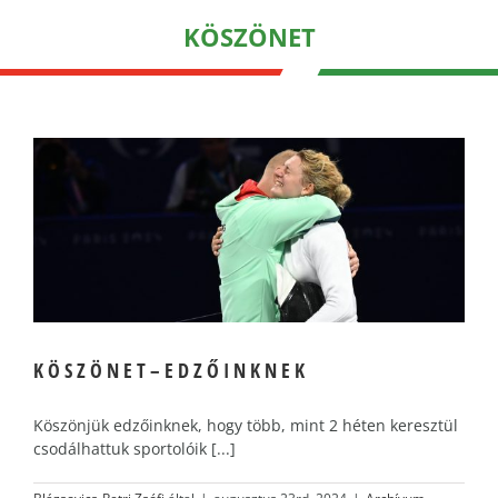
KÖSZÖNET
K Ö S Z Ö N E T – E D Z Ő I N K N E K
Köszönjük edzőinknek, hogy több, mint 2 héten keresztül
csodálhattuk sportolóik [...]