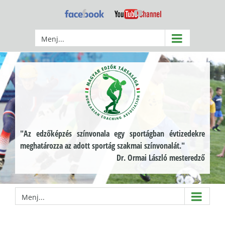
Kihagyás
Facebook
YouTube
Menj...
"Az edzőképzés színvonala egy sportágban évtizedekre
meghatározza az adott sportág szakmai színvonalát."
Dr. Ormai László mesteredző
Menj...