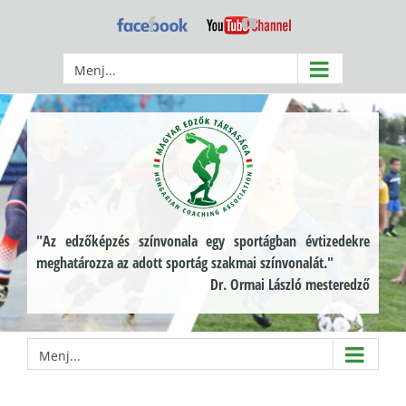
Kihagyás
Facebook
YouTube
Menj...
"Az edzőképzés színvonala egy sportágban évtizedekre
meghatározza az adott sportág szakmai színvonalát."
Dr. Ormai László mesteredző
Menj...