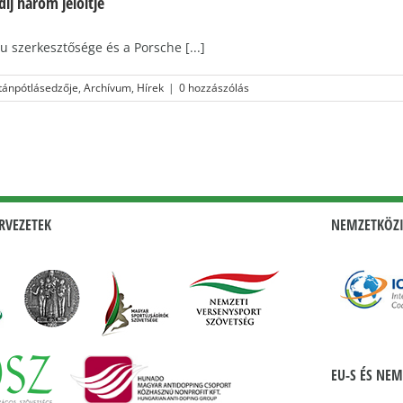
íj három jelöltje
 szerkesztősége és a Porsche [...]
tánpótlásedzője
,
Archívum
,
Hírek
|
0 hozzászólás
RVEZETEK
NEMZETKÖZI
EU-S ÉS NEM