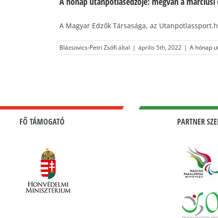
A hónap utánpótlásedzője: megvan a márciusi d
A Magyar Edzők Társasága, az Utanpotlassport.hu
Blázsovics-Petri Zsófi
által
|
április 5th, 2022
|
A hónap u
FŐ TÁMOGATÓ
PARTNER SZE