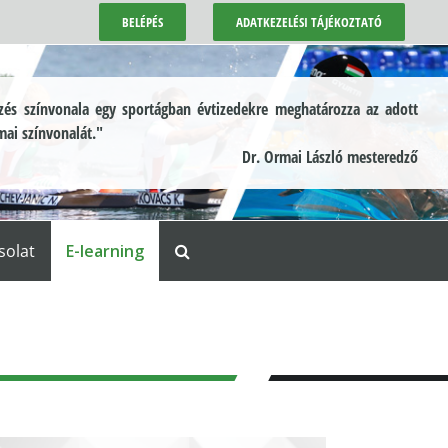
BELÉPÉS
ADATKEZELÉSI TÁJÉKOZTATÓ
és színvonala egy sportágban évtizedekre meghatározza az adott
mai színvonalát."
Dr. Ormai László mesteredző
solat
E-learning