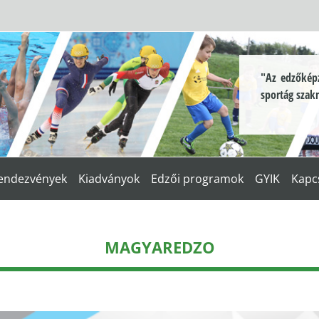
"Az edzőképz
sportág szak
endezvények
Kiadványok
Edzői programok
GYIK
Kapc
MAGYAREDZO