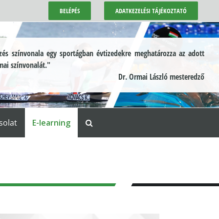
BELÉPÉS
ADATKEZELÉSI TÁJÉKOZTATÓ
és színvonala egy sportágban évtizedekre meghatározza az adott
mai színvonalát."
Dr. Ormai László mesteredző
solat
E-learning