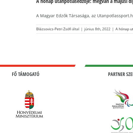
A hónap utánpótlásedzője: megvan a májusi díj
A Magyar Edzők Társasága, az Utanpotlassport.hu
Blázsovics-Petri Zsófi
által
|
június 8th, 2022
|
A hónap u
FŐ TÁMOGATÓ
PARTNER SZE