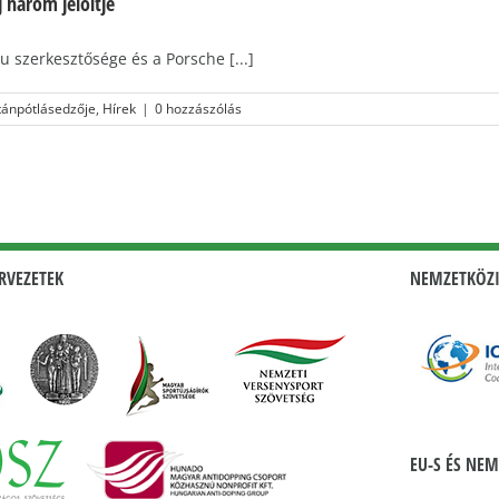
 három jelöltje
 szerkesztősége és a Porsche [...]
tánpótlásedzője
,
Hírek
|
0 hozzászólás
RVEZETEK
NEMZETKÖZI
EU-S ÉS NEM