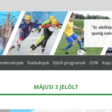
"Az edzőképz
sportág szak
endezvények
Kiadványok
Edzői programok
GYIK
Kapc
MÁJUSI 3 JELÖLT