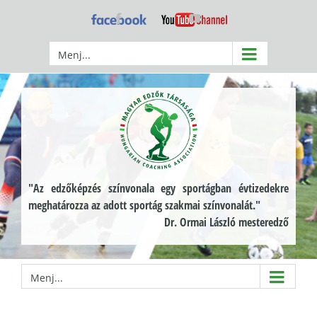
Kihagyás
Facebook
YouTube
Menj...
"Az edzőképzés színvonala egy sportágban évtizedekre
meghatározza az adott sportág szakmai színvonalát."
Dr. Ormai László mesteredző
Menj...