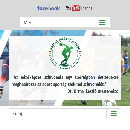
Kihagyás
Facebook
YouTube
Menj...
"Az edzőképzés színvonala egy sportágban évtizedekre
meghatározza az adott sportág szakmai színvonalát."
Dr. Ormai László mesteredző
Menj...