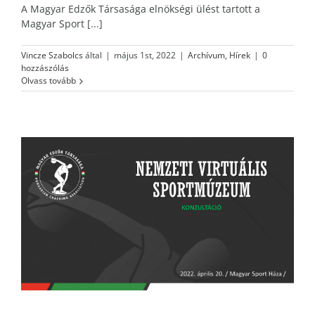
A Magyar Edzők Társasága elnökségi ülést tartott a
Magyar Sport [...]
Vincze Szabolcs
által
|
május 1st, 2022
|
Archívum
,
Hírek
|
0
hozzászólás
Olvass tovább