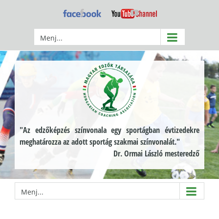
Kihagyás
Facebook
YouTube
Menj...
"Az edzőképzés színvonala egy sportágban évtizedekre
meghatározza az adott sportág szakmai színvonalát."
Dr. Ormai László mesteredző
Menj...