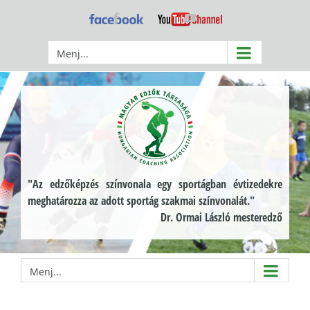
Kihagyás
Facebook
YouTube
Menj...
"Az edzőképzés színvonala egy sportágban évtizedekre
meghatározza az adott sportág szakmai színvonalát."
Dr. Ormai László mesteredző
Menj...