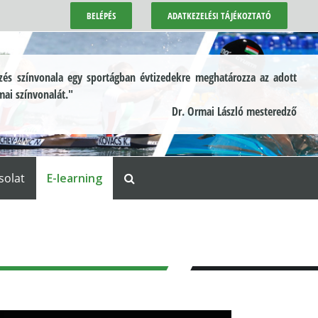
BELÉPÉS
ADATKEZELÉSI TÁJÉKOZTATÓ
és színvonala egy sportágban évtizedekre meghatározza az adott
mai színvonalát."
Dr. Ormai László mesteredző
solat
E-learning