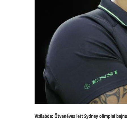
Vízilabda: Ötvenéves lett Sydney olimpiai bajno