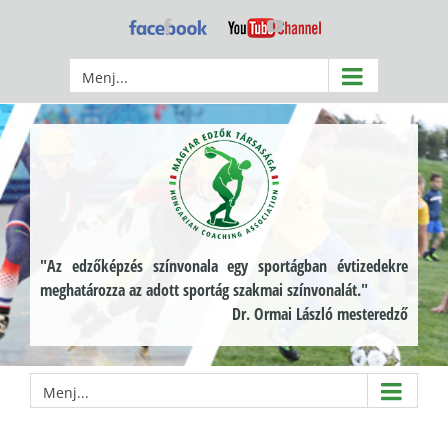
Kihagyás
Facebook
YouTube
Menj...
"Az edzőképzés színvonala egy sportágban évtizedekre
meghatározza az adott sportág szakmai színvonalát."
Dr. Ormai László mesteredző
Menj...