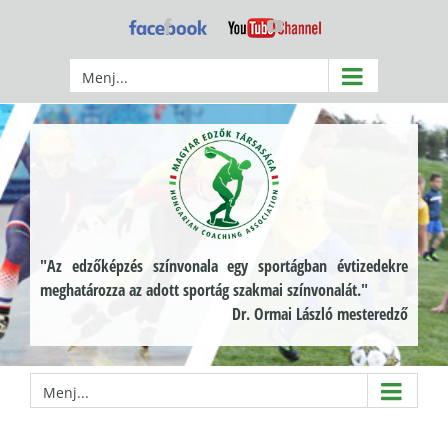
Kihagyás
Facebook
YouTube
Menj...
"Az edzőképzés színvonala egy sportágban évtizedekre
meghatározza az adott sportág szakmai színvonalát."
Dr. Ormai László mesteredző
Menj...