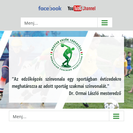
Kihagyás
Facebook
YouTube
Menj...
"Az edzőképzés színvonala egy sportágban évtizedekre
meghatározza az adott sportág szakmai színvonalát."
Dr. Ormai László mesteredző
Menj...